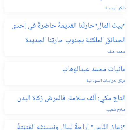
بابكر الوسيلة
"بيتُ المالِ"حارتُنا القديمةُ حاضرةٌ في إحدى
الحدائقِ الملكيَّة بجنوبِ حارتِنا الجديدة
محمد خلف
مائيات محمد عبدالوهاب
مركز الدراسات السودانية
التاج مكي: ألف سلامة، فالمرض زكاة البدن
صلاح شعيب
"زمانُ النَّاسِ" إراحةٌ للبالِ ونسبيَّتُه المُثبَتةُ