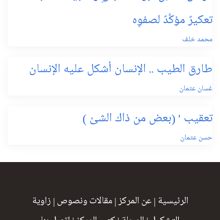
تعكيرٌ مؤكَّدٌ لصفوِه
محمد خلف
طارق الطيب .. الإنسان أشكل عليه الإنسان
غسان عثمان
تعقيب ' (بعض من ذاك الشئ )
حسن عثمان
الرئيسية
|
عن المركز
|
مقالات ونصوص
|
زاوية