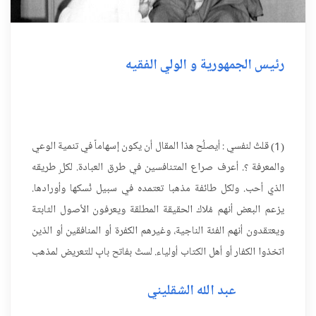
رئيس الجمهورية و الولي الفقيه
(1) قلتُ لنفسي : أيصلُح هذا المقال أن يكون إسهاماً في تنمية الوعي
والمعرفة ؟. أعرف صراع المتنافسين في طرق العبادة. لكلٍ طريقه
الذي أحب. ولكل طائفة مذهبا تعتمده في سبيل نُسكها وأورادها.
يزعم البعض أنهم مُلاك الحقيقة المطلقة ويعرفون الأصول الثابتة
ويعتقدون أنهم الفئة الناجية، وغيرهم الكفرة أو المنافقين أو الذين
اتخذوا الكفار أو أهل الكتاب أولياء. لستُ بفاتح بابٍ للتعريض لمذهب
أو الدعوة ولو المُبطنة...
عبد الله الشقليني