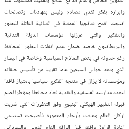
التكوين الخاص والعام الذائع الشائع وتفكيك المسكوت عنه
وابرازه بفكر نقدي مصادم وليس بمهادنات وتصالحات
انتجت افدح نتائجها الممثلة في الثنائية القاتلة للتطور
والتفكير والتي عززتها مؤسسات الدولة الثنائية
والبريطانيون خاصة لضمان عدم انفلات التطور المحافظ
رغم حدوثه في بعض النماذج السياسية وخاصة في اليسار
الذي وبعد حوالى السبعين عاما تقريبا من تأسيس حلقاته
ومؤسساته لا يزال في منتجه الفكري سياسيا بامتياز فاقدا
لتعدد مدارسه الفلسفية والنقدية فعاد محافظا ومؤطرا لعدم
قبوله التغيير الهيكلي البنيوي وفق التطورات التي ضربت
اركان العالم وعبثت بأرجاء المعمورة فأصبحت تستدعي
اعادة قراءة واقعه قبل الواقع العام الدولي والسوداني