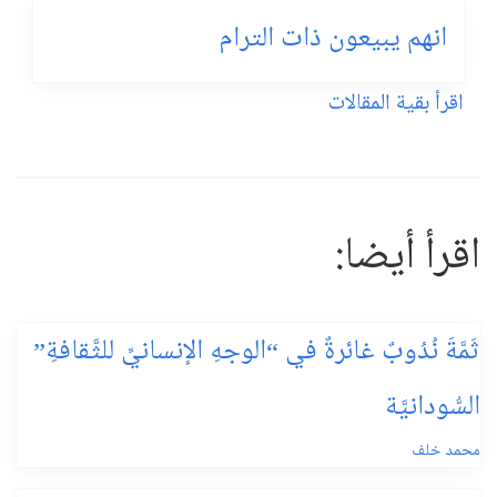
انهم يبيعون ذات الترام
اقرأ بقية المقالات
اقرأ أيضا:
ثَمَّةَ نُدُوبٌ غائرةٌ في “الوجهِ الإنسانيِّ للثَّقافةِ”
السُّودانيَّة
محمد خلف