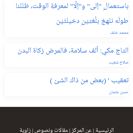
باستعمالِ "إلى" و"إلَّا" لمعرفةِ الوقت، ظللنا
طولَه نلهجُ بلُغتِيْنِ دخيلتَيْن
محمد خلف
التاج مكي: ألف سلامة، فالمرض زكاة البدن
صلاح شعيب
تعقيب ' (بعض من ذاك الشئ )
حسن عثمان
الرئيسية
|
عن المركز
|
مقالات ونصوص
|
زاوية