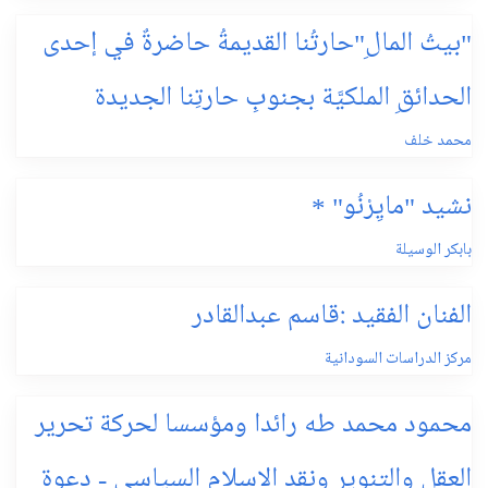
"بيتُ المالِ"حارتُنا القديمةُ حاضرةٌ في إحدى
الحدائقِ الملكيَّة بجنوبِ حارتِنا الجديدة
محمد خلف
نشيد "مايِرْنُو" *
بابكر الوسيلة
الفنان الفقيد :قاسم عبدالقادر
مركز الدراسات السودانية
محمود محمد طه رائدا ومؤسسا لحركة تحرير
العقل والتنوير ونقد الاسلام السياسي - دعوة