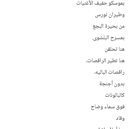
بموسكو حفيف الأُغنيات
وطيران نورس
من بحيرة البجع
بمسرح البلشوى.
هنا تحلقن
هنا تطير الراقصات،
راقصات الباليه،
بدون أجنجة
كالبالونات
فوق سماء وضاح
وقاد