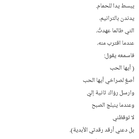
يبسط يدا للحمام.
يدندن بالترانيم،
التي طالما عهدتُ،
عندما اقترب منه،
فاسمعه يقول:
( أيها الحب
أصغِ لصراخي أيها الحب
وارسل رؤاك ثانية إليّ
وعندما ينبلج الصبح
لا توقظني
بل دعني أرقد رقدتي الأبدية).