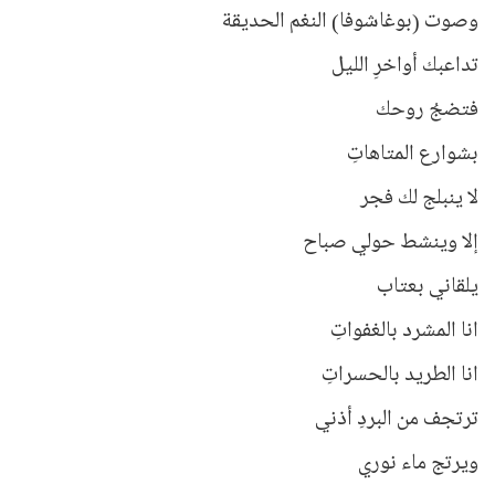
وصوت (بوغاشوفا) النغم الحديقة
تداعبك أواخرِ الليل
فتضجُ روحك
بشوارع المتاهاتِ
لا ينبلج لك فجر
إلا وينشط حولي صباح
يلقاني بعتاب
انا المشرد بالغفواتِ
انا الطريد بالحسراتِ
ترتجف من البردِ أذني
ويرتج ماء نوري