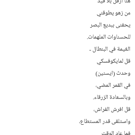
هنا أرفل بلا قيد
من زهو يطوقني
يحفنى ببديع البصر
للحسناوات الملهمات.
الغيمة في البنطال -
قل لمايكوفسكي
وحدث (ايسنين)
في القمر المضي،
وبالسعادة الزرقاء.
قل افرش الفراش،
واستلقى قدر المستطاع،
فما عاد الوقت