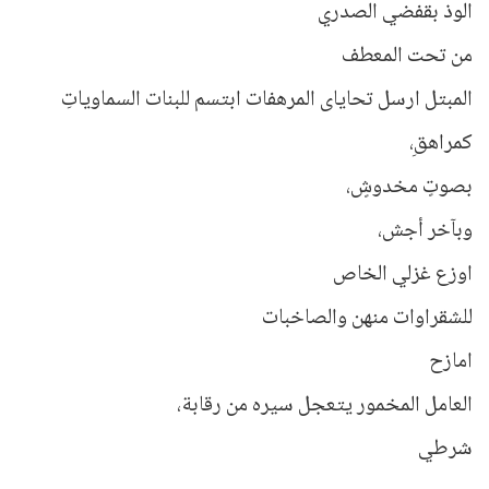
الوذ بقفضي الصدري
من تحت المعطف
المبتل ارسل تحاياى المرهفات ابتسم للبنات السماوياتِ
كمراهقِ،
بصوتٍ مخدوشٍ،
وبآخر أجش،
اوزع غزلي الخاص
للشقراوات منهن والصاخبات
امازح
العامل المخمور يتعجل سيره من رقابة،
شرطي