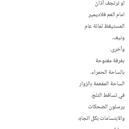
او ترتجف آذانٌ
امام العم فلاديمير
المستيقظ لمائة عام
ونيف،
وأخرى،
بغرفة مفتوحة
بالساحة الحمراء،
الساحة المفعمة بالزوار
في تساقط الثلج،
يرسلون الضحكات
والابتسامات بكل اتجاهٍ،