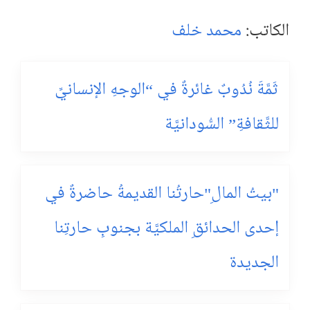
الكاتب:
محمد خلف
ثَمَّةَ نُدُوبٌ غائرةٌ في “الوجهِ الإنسانيِّ
للثَّقافةِ” السُّودانيَّة
"بيتُ المالِ"حارتُنا القديمةُ حاضرةٌ في
إحدى الحدائقِ الملكيَّة بجنوبِ حارتِنا
الجديدة