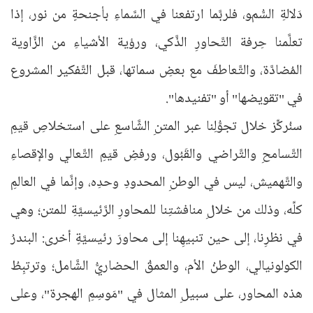
دَلالةِ السُّمو، فلربَّما ارتفعنا في السَّماءِ بأجنحةٍ من نور، إذا
تعلَّمنا حِرفة التَّحاورِ الذَّكي، ورؤية الأشياءِ من الزَّاوية
المُضادَّة، والتَّعاطفَ مع بعضِ سماتها، قبل التَّفكير المشروع
في "تقويضها" أو "تفنيدها".
سنُركِّز خلال تجوُّلِنا عبر المتنِ الشَّاسعِ على استخلاصِ قيَمِ
التَّسامحِ والتَّراضي والقَبُول، ورفضِ قيَمِ التَّعالي والإقصاءِ
والتَّهميش، ليس في الوطنِ المحدودِ وحدِه، وإنَّما في العالمِ
كلِّه، وذلك من خلالِ منافشتِنا للمحاورِ الرَّئيسيَّةِ للمتن؛ وهي
في نظرِنا، إلى حين تنبيهِنا إلى محاورَ رئيسيَّةٍ أخرى: البندرُ
الكولونيالي، الوطنُ الأم، والعمقُ الحضاريُّ الشَّامل؛ وترتبِطُ
هذه المحاور، على سبيلِ المثال في "مَوسِمِ الهجرة"، وعلى