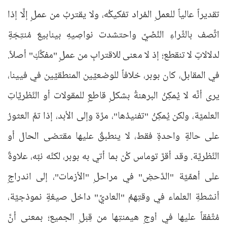
تقديراً عالياً للعملِ المُراد تفكيكُه، ولا يقتربُ من عملٍ إلَّا إذا
اتَّصف بالثَّراءِ النَّصِّيِّ واحتشدت نواصِيهِ بينابيعَ مُنتِجَةٍ
لدلالاتٍ لا تنقطع؛ إذ لا معنى للاقترابِ من عملٍ "مفكَّكٍ" أصلاً.
في المقابل، كان بوبر، خلافاً للوضعيِّين المنطقيِّين في فيينا،
يرى أنَّه لا يُمكِنُ البرهنةُ بشكلٍ قاطعٍ للمقولات أو النَّظريَّاتِ
العلميَّة، ولكن يُمكِنُ "تفنيدُها"، مرَّة وإلى الأبد، إذا تمَّ العثورُ
على حالةٍ واحدةٍ فقط، لا ينطبقُ عليها مقتضى الحال أو
النَّظريَّة. وقد أقرَّ توماس كُن بما أتي به بوبر، لكنَّه نبَّه، علاوةً
على أهمِّيَّة "الدَّحضِ" في مراحلِ "الأزمات"، إلى اندراجِ
أنشطةِ العلماء في وقتِهمُ "العاديِّ" داخل صيغةٍ نموذجيَّة،
مُتَّفقاً عليها في أَوجِ هيمنتِها من قِبَلِ الجميع؛ بمعنى أنَّ