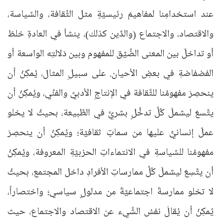
عند استخدامِنا لمفاهيمَ رئيسيَّةٍ مثل الثَّقافة، والسِّياسة،
والاقتصاد، والاجتماع (والدِّين كذلك)، ينشأُ في العادةِ خلطٌ
أو تداخلٌ بين المعنى الضَّيِّق للمفهوم وبين دَلالتِه الواسعة أو
الفضفاضةِ في بعضِ الأحيان. على سبيلِ المثال، يُمكِنُ أن
ينحصِرَ مفهومُنا للثَّقافة في الإنتاجِ الأدبيِّ والفنِّي، ويُمكِنُ أن
يتَّسعَ ليشملَ كُلَّ تدخُّلٍ بشريٍّ في الطَّبيعة، بحيثُ لا يخلو
عملٌ إنسانيٌّ عليها من سماتٍ ثقافيَّة؛ ويُمكِنُ أن ينحصِرَ
مفهومُنا للسِّياسةِ في الانتماءاتِ الحزبيَّةِ المعروفة، ويُمكِنُ
أن يتَّسِعَ ليشملَ كُلَّ ممارساتِ الأفرادِ داخل المجتمع، بحيثُ
لا تخلو ممارسةٌ اجتماعيَّةٌ من مدلولٍ سياسي؛ واختصاراً،
يُمكِنُ أن يُقالَ نفسُ الشَّيء عن الاقتصاد والاجتماع، حيث