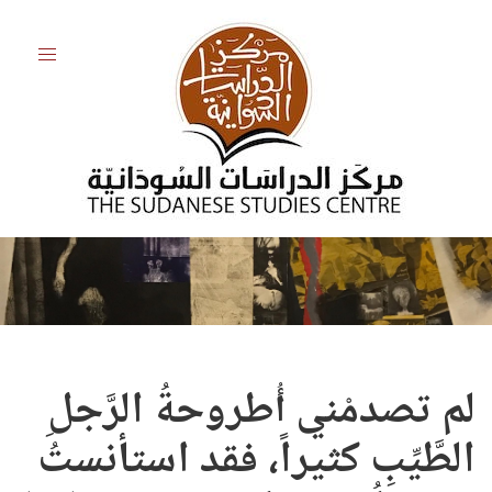
لم تصدمْني أُطروحةُ الرَّجلِ
الطَّيِّبِ كثيراً، فقد استأنستُ