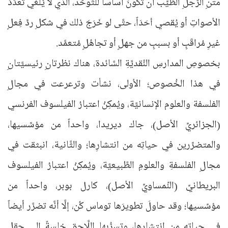
متنِ الرَّجلِ الطَّيِّب أن تكونَ أساساً للتَّوحُّد، الذي لا يُلغي تعدُّدَ
الأصواتِ أو يُقصي أَحَدَاً، حتَّى لو خَرَجَ ذلك في شكلِ ردِّ فِعلٍ
غيرِ مُراقَبٍ أو بسببٍ من جهلٍ أو تجاهُلٍ مُتعمَّد.
بخصوصِ المدارسِ النَّقديَّةِ السَّائدة، هناك نظرتانِ رئيسيَّتانِ
في هذا الخُصوص؛ الأولى، نشأت وترعرعت في مجالِ
الفلسفة والعلوم الإنسانيَّة، ويُمكِنُ اعتبارُ الفيلسوف الفرنسي
(الجزائريِّ الأصل)، جاك ديريدا، واحداً من مؤسِّسيها،
والمتضرِّرين في حياتِه من انتشارِها؛ والثَّانية، انبثقت في
مجالِ الفلسفةِ والعلومِ الطَّبيعيَّة، ويُمكِنُ اعتبارُ الفيلسوف
البريطانيِّ (النِّمساويِّ الأصل)، كارل بوبر، واحداً من
مؤسِّسيها؛ وقد حاولَ تطويرَها توماس كُن، إلَّا أنَّه تضرَّر أيضاً
في حياتِه من انتشارِها، وتسرُّبِها اللَّاحقِ خِلسةً إلى حقلِ