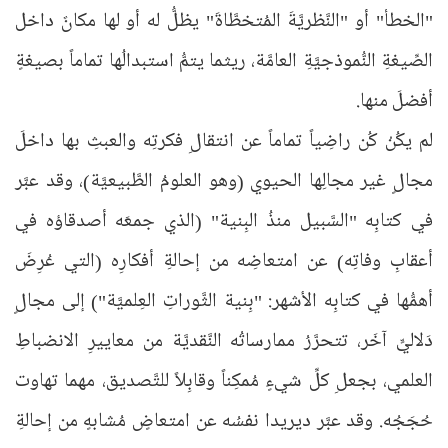
"الخطأ" أو "النَّظريَّةَ المُتخطَّاةَ" يظلُّ له أو لها مكانٌ داخل
الصِّيغةِ النُّموذجيَّةِ العامَّة، ريثما يتمُّ استبدالُها تماماً بصيغةٍ
أفضلَ منها.
لم يكُنْ كُن راضِياً تماماً عن انتقالِ فكرتِه والعبثِ بها داخلَ
مجالٍ غير مجالِها الحيوي (وهو العلومُ الطَّبيعيَّة)، وقد عبَّر
في كتابِه "السَّبيل منذُ البِنية" (الذي جمعَه أصدقاؤه في
أعقابِ وفاتِه) عن امتعاضِه من إحالةِ أفكارِه (التي عُرِضَ
أهمُّها في كتابِه الأشهر: "بِنية الثَّوراتِ العِلميَّة") إلى مجالٍ
دَلاليٍّ آخَر، تتحرَّرُ ممارساتُه النَّقديَّة من معاييرِ الانضباطِ
العلمي، بجعلِ كلِّ شيءٍ مُمكِناً وقابِلاً للتَّصديق، مهما تهاوت
حُجَجُه. وقد عبَّر ديريدا نفسُه عن امتعاضٍ مُشابهٍ من إحالةِ