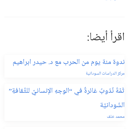
اقرأ أيضا:
ندوة مئة يوم من الحرب مع د. حيدر ابراهيم
مركز الدراسات السودانية
ثَمَّةَ نُدُوبٌ غائرةٌ في “الوجهِ الإنسانيِّ للثَّقافةِ”
السُّودانيَّة
محمد خلف