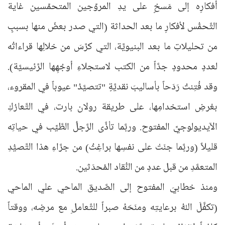
أفكارِه إلى مَسخٍ على يدِ المروِّجين المتحمِّسين غاية
التَّحمُّس لأفكارِ ما بعد الحداثة (التي صدر بعضٌ منها بسببٍ
من تحليلاتِ ما بعد البنيويَّة، التي كرَّسَ من خلالِها قراءاتُه
لعددٍ محدودٍ جدَّاً من الكتب لاستجلاءِ أوجُهِها الرَّئيسيَّة).
وقد فُتِنتُ رَدَحاً بأساليبَ نقديَّةٍ "تتصيَّدُ" عيوباً في المقروء،
بغرضِ استخدامِها، على طريقة رولان بارت، في التَّعارُكِ
الآيديولوجيِّ المفتوح. وربَّما تأذَّى الرَّجلُ الطَّيِّب في حياتِه
قليلاً (وربَّما جنَتْ على نفسِها براغِثُ) من جرَّاءِ هذا التَّصيُّدِ
المتعمَّدِ من قبل عددٍ من النُّقاد المُحدَثين.
ومنذ خطابيَ المفتوح إلى الصَّديق الماحي علي الماحي
(تكفَّلَ اللهُ برعايتِه ومنَحَهُ صبراً للتَّعاملِ مع مرضِه، ووقتاً