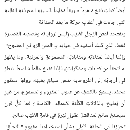
أيضاً كتابٌ فتَحَ مُنفرِداً طريقاً مُمَهَّداً للنِّسبيَّةِ المعرفيَّةِ الفالِتةِ
التي جاءت في أعقابِ حركة ما بعد الحداثة.
وبفتحِنا لمتنِ الرَّجلِ الطَّيِّب (ليس لرواياتِه وقصصِه القصيرةِ
فقط، الذي كُنتُ أُسمِّيه في حياتِه بـِ"المتنِ الرِّوائيِّ المفتوح"،
وإنَّما أيضاً لمقالاتِه ومقابلاتِه المسموعةِ والمرئيَّة، وما يظهرُ
له لاحقاً من كتاباتٍ ومذكِّرات)، فإنَّنا نفتحُ عالَماً شاسِعاً، ننظرُ
في أرجائِه إلى أُطروحاتِه ضمن سياقٍ بعينِه، ووفقَ منظورٍ
محدَّد، يسمحُ بالكشفِ عن عيوبِ المقروءِ والمسموع، من غيرِ
أن يُطيحَ بالدَّلالاتِ الكُلِّيَّة لأعمالِه "الكاملة"؛ فما كلُّ قرنٍ
سيسنحُ سانحٌ لمناقشةِ عقولٍ نيِّرةٍ في قامةِ الطَّيِّب صالح.
تحرَّزنا في الحلقةِ الأولى بشأنِ استخدامِنا لمفهومِ "التَّحلُّقِ"