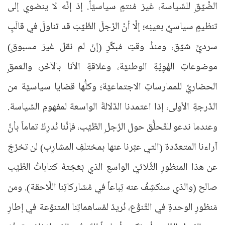
الضَّيِّقِ للسِّياسة، غيرَ مُنتمٍ سياسيَّاً. إذ إنَّه لا ينضوي إلى
تنظيمٍ سياسيٍّ بعينِه؛ إلَّا أنَّ الرَّجلَ الطَّيِّبَ قد تناولَ في قالَبٍ
سرديٍّ شيِّق، ومنذُ وقتٍ مُبكِّرٍ (إنْ لم نقل غيرَ مسبوقٍ)
موضوعاتِ الهُوِيَّةِ الوطنيَّة، وعلاقةِ الأنا بالآخَر، والعمقِ
الحضاريِّ للممارساتِ الاجتماعيَّة؛ وكلُّها قضايا سياسيَّة من
الدَّرجةِ الأولى، إذا اعتمدنا الدَّلالةَ الواسعة لمفهومِ السِّياسة.
وعندما ندعو للتَّحلُّق حول الرَّجلِ الطَّيِّب، فإنَّنا نُدرِكُ تماماً بأنَّ
آراءنا المتعدِّدة (التي عبَّرنا عنها بمختلفِ المشارِب) لن تخرُجَ
عن هذا المنظورِ الثُّلاثيِّ الواسع الذي بَعَجَتهُ كتاباتُ الطَّيِّب
صالح (والذي سنكشِفُ عنه تِباعاً في مُشاركاتِنا اللَّاحقة). ومن
مَنظورِ الوحدةِ في التَّنوُّع، نُريدُ لمُساهماتِنا المتنوِّعة في إطارِ