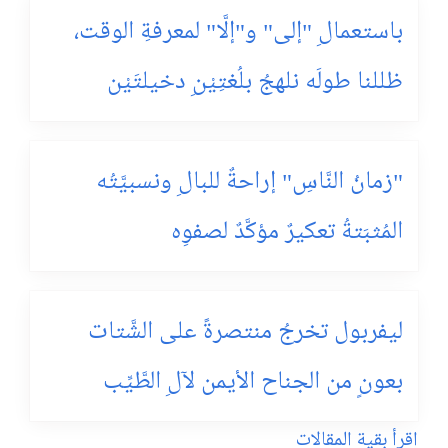
باستعمالِ "إلى" و"إلَّا" لمعرفةِ الوقت،
ظللنا طولَه نلهجُ بلُغتِيْنِ دخيلتَيْن
"زمانُ النَّاسِ" إراحةٌ للبالِ ونسبيَّتُه
المُثبَتةُ تعكيرٌ مؤكَّدٌ لصفوِه
ليفربول تخرجُ منتصرةً على الشَّتات
بعونٍ من الجناح الأيمن لآلِ الطَّيِّب
اقرأ بقية المقالات