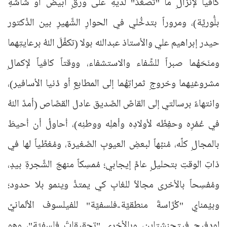
كافياً لإنزالِ ما "تصعَّدَ" لديهِ على ورقٍ أبيضَ أو شاشةٍ
بلُّوريَّة)، ومروراً بتدخُّلي في الحوارِ الشَّهيرِ بين الدُّكتور
حيدر إبراهيم علي والأستاذ عبدالله بولا (تكفَّلَ اللهُ برعايتِهما
ومنَحَهُما صبراً للشِّفاء والاستشفاء، ووقتاً كافياً لإكمالِ
مشروعَيْهما وخروجِ ثمراتِهُما إلى المطابعِ أو دُنيا الأسافير)،
وانتهاءً برسالتي إلى القاصِّ الصَّديق عادل القصَّاص (أمدَّ اللهُ
في عُمُرِه وحفِظَه لأولادِه وأهلِه ووطنِه)، أُحاولُ أن أُحيطَ
بالمجالِ كلِّه، مُنبِّهاً لبعضِ العيوبِ الصَّغيرة، ومُغطِّياً لها في
ذاتِ الوقتِ بتحليلٍ عامٍّ إيجابي؛ مُمسِكاً منهجَ الشَّجرةِ بيدٍ،
ومُفسِحاً بالأخرى مجالاً للغابِ كي يمتدُّ وينمو بلا حدود؛
وبيُمناي "كُرَّاسةٌ منطقيَّة-فلسفيَّة" للفيلسوف الألمانيِّ
لودفيج فيتجنشتاين، وبالأخرى "تحقيقاتٌ فلسفيَّة"، وهو