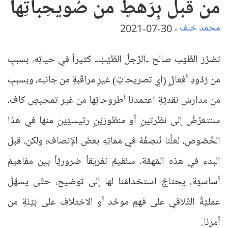
من قبلُ بِرَهطٍ من صُويحِباتِها
محمد خلف
-
30-07-2021
تضرَّرَ الطَّيِّب صالح -الرَّجلُ الطَّيِّبُ- كثيراً في حياتِه، بسببٍ
من رُدُودِ أفعالٍ (أي تصريحاتٍ) غيرِ مراقَبةٍ من جانبه، وبسببٍ
من مدارسَ نقديَّةٍ اعتمدنا أُطروحاتِها من غيرِ تمحيصٍ كاف،
سنتعرَّضُ إلى نظرتينِ أو منظورَيْنِ رئيسيَّيْنِ منها في هذا
الخُصُوص، لعلَّنا نُنصِفُهُ في مَمَاتِهِ بعضَ الإنصاف؛ ولكن، قبل
البدءِ في هذه المَهمَّة، سنُقيمُ تفريقاً ضروريَّاً بين مفاهيمَ
أساسيَّة، يحتاجُ استخدامُنا لها إلى توضيح، حتَّى يسهُلَ
عمليَّةُ التَّلاقي على فهمٍ موحَّد أو الاختلافِ على بَيِّنَةٍ من
أمرِنا.