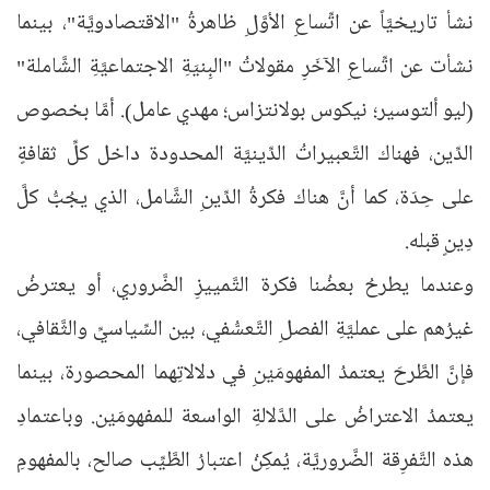
نشأ تاريخيَّاً عن اتِّساعِ الأوَّلِ ظاهرةُ "الاقتصادويَّة"، بينما
نشأت عن اتِّساعِ الآخَرِ مقولاتُ "البِنيَةِ الاجتماعيَّةِ الشَّاملة"
(ليو ألتوسير؛ نيكوس بولانتزاس؛ مهدي عامل). أمَّا بخصوص
الدِّين، فهناك التَّعبيراتُ الدِّينيَّة المحدودة داخل كلِّ ثقافةٍ
على حِدَة، كما أنَّ هناك فكرةُ الدِّينِ الشَّامل، الذي يجُبُّ كلَّ
دِينٍ قبله.
وعندما يطرحُ بعضُنا فكرة التَّمييزِ الضَّروري، أو يعترضُ
غيرُهم على عمليَّةِ الفصلِ التَّعسُّفي، بين السِّياسيِّ والثَّقافي،
فإنَّ الطَّرحَ يعتمدُ المفهومَيْنِ في دلالاتِهما المحصورة، بينما
يعتمدُ الاعتراضُ على الدَّلالةِ الواسعة للمفهومَيْن. وباعتمادِ
هذه التَّفرِقة الضَّروريَّة، يُمكِنُ اعتبارُ الطَّيِّب صالح، بالمفهومِ