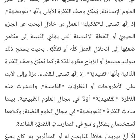
العلوم الإنسانيَّة. يُمكِنُ وصفُ النَّظرةِ الأولى بأنَّها "تقويضيَّة"،
إذ إنَّها تسعى لـِ"تفكيكِ" العملِ من خلالِ البحثِ عن الجزءِ
الحيويِّ أو النُّقطةِ الرَّئيسيَّة التي يؤدِّي التَّنبيهُ إلى مكامنِ
ضعفِها إلى انحلالِ العملِ كلِّه أو تفكُّكِه، بحيث يسمح ذلك
بتوليدٍ مستمرٍّ أو انزياحٍ مطَّردٍ للدَّلالة؛ كما يُمكِنُ وصفُ النَّظرةِ
الثَّانية بأنَّها "تفنيديَّة"، إذ إنَّها تسعى للقضاء، مرَّةً وإلى الأبد،
على الأطروحاتِ أو النَّظريَّاتِ "الفاسدة". وانتشرت هذه
النَّظرة "التَّفنيديَّة" أوَّلاً في مجالِ العلوم الطَّبيعيَّة، بينما
سادتِ النَّظرةُ "التَّقويضيَّة" في مجالِ العلوم النَّصِّيَّة؛ وكلاهما
تُستخدمانِ بشكلٍ واسعٍ في الممارساتِ النَّقديَّةِ السَّائدة.
إلَّا أنَّ ديريدا، خلافاً للتَّابعين له أو المتأثِّرين به، كان يضعُ