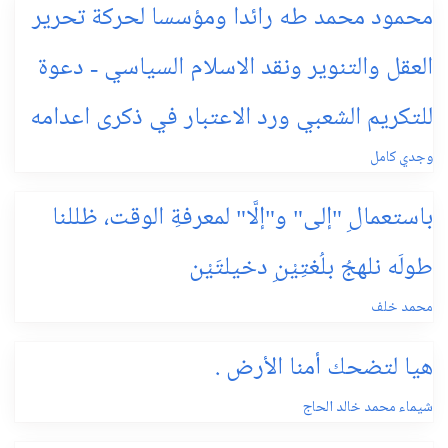
محمود محمد طه رائدا ومؤسسا لحركة تحرير
العقل والتنوير ونقد الاسلام السياسي - دعوة
للتكريم الشعبي ورد الاعتبار في ذكرى اعدامه
وجدي كامل
باستعمالِ "إلى" و"إلَّا" لمعرفةِ الوقت، ظللنا
طولَه نلهجُ بلُغتِيْنِ دخيلتَيْن
محمد خلف
هيا لتضحك أمنا الأرض .
شيماء محمد خالد الحاج