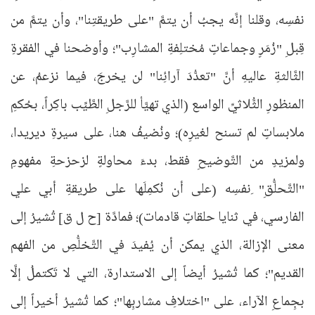
نفسِه، وقلنا إنَّه يجبُ أن يتمَّ "على طريقتِنا"، وأن يتمَّ من
قِبلِ "زُمَرٍ وجماعاتٍ مُختلِفةِ المشارِب"؛ وأوضحنا في الفقرةِ
الثَّالثةِ عاليهِ أنَّ "تعدُّدَ آرائِنا" لن يخرجَ، فيما نزعمُ، عن
المنظورِ الثُّلاثيِّ الواسع (الذي تهيَّأ للرَّجلِ الطَّيِّب باكِراً، بحُكمِ
ملابساتٍ لم تسنح لغيرِه)؛ ونُضيفُ هنا، على سيرةِ ديريدا،
ولمزيدٍ من التَّوضيحِ فقط، بدءَ محاولةٍ لزحزحةِ مفهومِ
"التَّحلُّقِ" ِنفسِه (على أن نُكمِلَها على طريقةِ أبي علي
الفارسي، في ثنايا حلقاتٍ قادمات)؛ فمادَّة [ح ل ق] تُشيرُ إلى
معنى الإزالة، الذي يمكن أن يُفيدَ في التَّخلُّصِ من الفهم
القديم"؛ كما تُشيرُ أيضاً إلى الاستدارة، التي لا تَكتملُ إلَّا
بجِماعِ الآراء، على "اختلافِ مشاربِها"؛ كما تُشيرُ أخيراً إلى