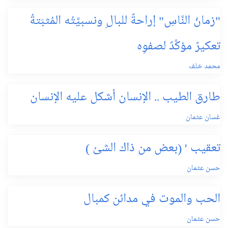
"زمانُ النَّاسِ" إراحةٌ للبالِ ونسبيَّتُه المُثبَتةُ
تعكيرٌ مؤكَّدٌ لصفوِه
محمد خلف
طارق الطيب .. الإنسان أشكل عليه الإنسان
غسان عثمان
تعقيب ' (بعض من ذاك الشئ )
حسن عثمان
الحب والموت في مدائن كمبال
حسن عثمان