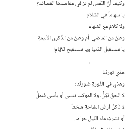
وكيف أنَّ النَّفْس لم ترَ في مقاصدها القصائد؟
يا سهاماً في السَّلام
ولا كلامَ مع السِّهام
وطنٌ من الماضي، أم وطنٌ من الذِّكرى الأليمةِ
يا مُستقبَلَ الدُّنيا ويا مُستقبَح الأيَّام!
……………….
هذي ثورتُنا
وهذي في الثَّورةِ صُورتُنا:
لا الحقَّ نَكِلُّ، ولا الموكبَ ننسى أو يأسى فنملُّ
لا نأكلُ أرضَ السَّاحةِ سُحْتاً
أو نشربُ ماءَ النِّيلِ حراما.