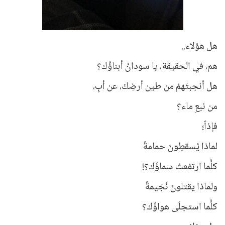
هل هؤلاء..
هم، في الحقيقة، يا سودانُ أبناؤُك؟
هل أنجبتَهمْ من طين أرضِكَ، عن أبٍ،
من نبعِ ماء؟
فإذاً؛
لماذا يُسقطِونَ حمامةً
كلُّما ارتفعتْ سماؤُك؟!
ولماذا يقتلونَ نُجَيمةً
كلُّما استجلَى هواؤُك؟