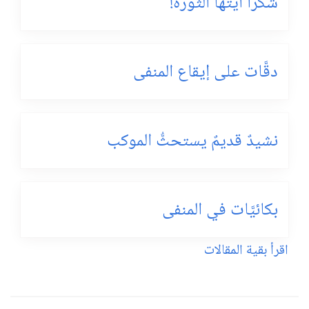
شكراً أيَّتها الثَّورة!
دقَّات على إيقاع المنفى
نشيدٌ قديمٌ يستحثُّ الموكب
بكائيَّات في المنفى
اقرأ بقية المقالات