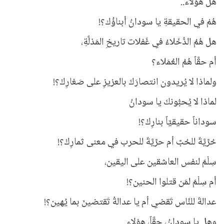
هل هؤلاء..
هُمْ في الحقيقةِ يا سودانُ أبناؤُك؟!
هل هُمُ الدُّخَلاءُ في غَفلات تاريخِ المَذلَّةِ،
أم حقَّاً هُمُ العُمَلاء؟
ولماذا لا يُريدون انتصارَكَ بالعزيزِ على صَغارِكْ؟!
لماذا لا يُحبُّونكَ يا سودانُ
سوداناً حقيقيَّاً بنارِكْ؟!
حُرِّيَّةٌ للحُبِّ أم حرِّيَّةٌ للحرب في معنى ثمارِكْ؟!
سِلْمٌ لنفس العاشقين على اليقين،
أم سِلْمٌ لمَن قتلوا الحنين؟!
عدالةٌ للنَّاس تَقضي أم يا عدالةُ تَقتضينَ بما يُهين؟!
وهل يا سودانُ، حقَّاً، هؤلاء..