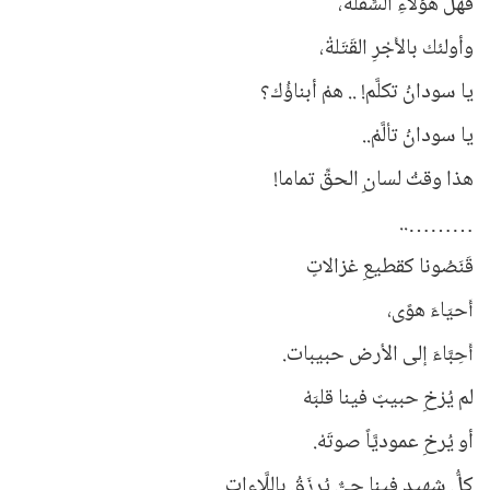
فهل هؤلاءِ السٍّفَلَةْ،
وأولئك بالأَجْرِ القَتَلةْ،
يا سودانُ تكلَّم! .. همْ أبناؤُك؟
يا سودانُ تألَّمْ..
هذا وقتُ لسانِ الحقِّ تماما!
………..
قَنَصُونا كقطيعِ غزالاتٍ
أَحيَاءَ هوًى،
أَحِبَّاءَ إلى الأرض حبيبات.
لم يُرْخِ حبيبٌ فينا قلبَهْ
أو يُرخِ عموديَّاً صوتَهْ.
كلُّ شهيدٍ فينا حيٌّ يُرزَقُ باللَّاءات