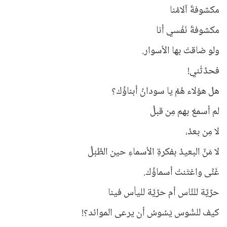
مكشوفةٌ آلامُنا
مكشوفةٌ نَفْسي أنا
ولو ضاقتْ بها الأسوار.
فحدِّثْني!
هل هؤلاء هُمُ يا سودانُ أبناؤُك؟
لم أسمعْ بهم مِن قبلُ
لا مِن بعدُ،
لا مَنَّ البعيدُ بفكرةِ الأسماءِ حين الطَّبْلُ
غَنَّى واغتَنتْ أسماؤُك.
حرِّيَّة للنَّاس أم حرِّيَّة لليأس فينا
كيف للسُّوس يَسُوسُ أن يرعى الموائد؟!