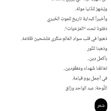
ويُشهِرُ للدُّنيا موتَهْ.
وأخيراً كبدايةِ تاريخٍ للموتِ الخَيري
دَفنُونا تحت "المَرْخيَّات".
ذهبُوا في قلب سوادِ العالمِ سَكْرى مُتَّشحينَ ظَلامَهْ.
وذهبْنا للنُّورِ
بأكملِ دِين..
تعانقْنا شُهداءَ ومَفقُودين..
في أجملِ يومِ قيامة.
اللَّوحة: عبد الواحد ورَّاق
شعر