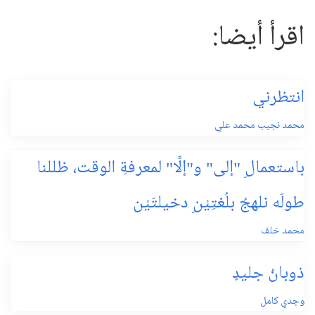
اقرأ أيضا:
انتظرني
محمد نجيب محمد علي
باستعمالِ "إلى" و"إلَّا" لمعرفةِ الوقت، ظللنا
طولَه نلهجُ بلُغتِيْنِ دخيلتَيْن
محمد خلف
ذوبانُ جليدٍ
وجدي كامل