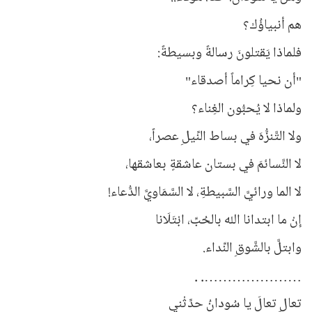
هم أنبياؤُك؟
فلماذا يَقتلونَ رسالةً وبسيطةً:
"أن نحيا كِراماً أصدقاء"
ولماذا لا يُحبُّون الغِناء؟
ولا التَّنزُّهَ في بساط النِّيلِ عصراً،
لا النَّسائمَ في بستان عاشقةٍ بعاشقها،
لا الما ورائيَّ السَّبيطةِ، لا السَّمَاويَّ الدُّعاء!
إِنْ ما ابتدانا الله بالحُبِّ، ابْتَلَانا
وابتلَّ بالشَّوقِ النِّداء.
…………………. .
تعالٍ تعالَ يا سُودانُ حدِّثْني