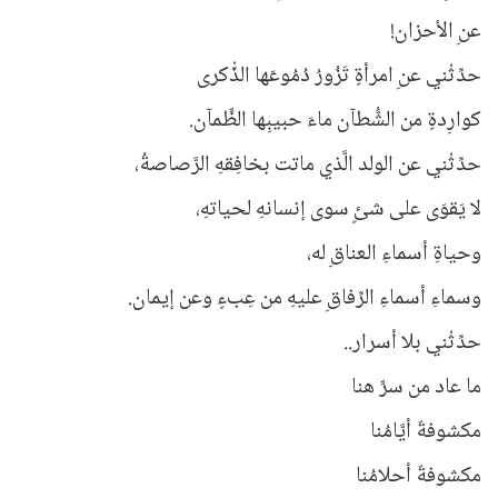
عنِ الأحزان!
حدِّثْني عنِ امرأةٍ تَزُورُ دُمُوعَها الذّْكرى
كوارِدةٍ من الشُّطآن ماءَ حبيبِها الظٍّمآن.
حدِّثْني عن الولد الَّذي ماتت بخافِقهِ الرَّصاصةُ،
لا يَقوَى على شئٍ سوى إنسانهِ لحياتهِ،
وحياةِ أسماءِ العناقِ له،
وسماءِ أسماءِ الرِّفاقِ عليهِ من عِبءٍ وعن إيمان.
حدِّثْني بلا أسرار..
ما عاد من سرٍّ هنا
مكشوفةٌ أيَّامُنا
مكشوفةٌ أحلامُنا