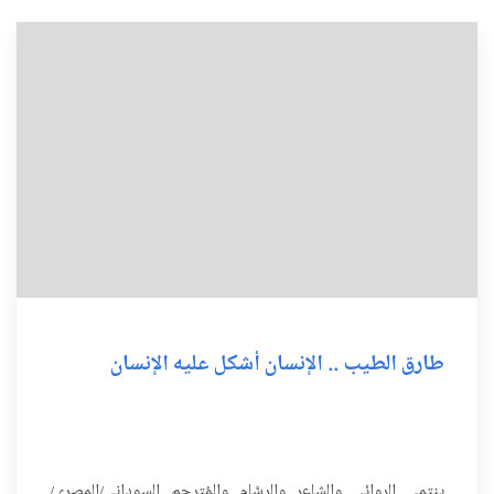
طارق الطيب .. الإنسان أشكل عليه الإنسان
ينتمي الروائي والشاعر والرسَّام والمُترجم السوداني/المصري/