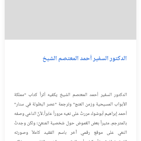
الدكتور السفير أحمد المعتصم الشيخ
الدكتور السفير أحمد المعتصم الشيخ يكفيه أثراً كتاب "مملكة
الأبواب المسيحية وزمن العنج" وترجمة "عصر البطولة في سنار"
أحمد إبراهيم أبوشوك مررتُ على نعيه مروراً عابراً، لأنَّ الناعي وصفه
بالمترجم، مثيراً بعض الغموض حول شخصية المَنعيَّ؛ ولكن وجدتُ
النعي على موقع رقمي آخر باسم الفقيد كاملاً وصورته