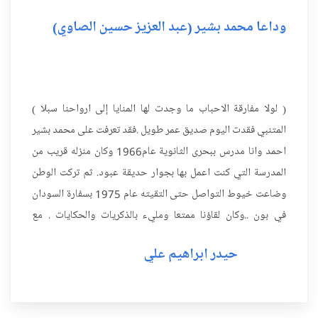
وداعا محمد بشير (عبد العزيز حسين الصاوي)
( لولا مفارقة الاحباب ما وجدت لها المنايا إلى ارواحنا سبلا )
المتنبي فقدت اليوم صديق عمر طويل .فقد تعرفت على محمد بشير
احمد وانا مدرس ببحرى الثانوية عام1966 وكان منزله قريب من
المدرسة التي كنت اعمل بها بجوار حديقة عبود. ثم تركت الوطن
وضاعت خيوط التواصل حتى التقيته عام 1975 بسفارة السودان
في بون ..وكان لقاؤنا ممتعا ومليء بالذكريات والحكايات . مع
تأسيس مركز الدراسات عام 1992 ...
حيدر ابراهيم علي