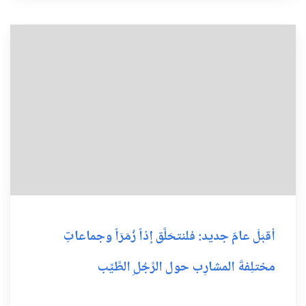
أقبَلَ عامٌ جديد: فلنتحَلَّق إذاً زُمَرَاً وجماعاتٍ
مختلِفةَ المشارِب حول الرَّجُلِ الطَّيِّب