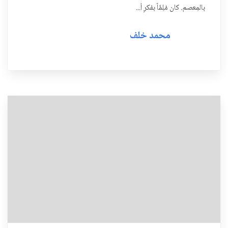
بالمِعصم. كان مُلِمَّاً بفكرِ أ...
محمد خلف