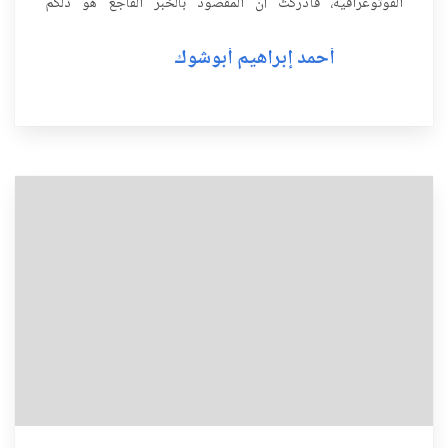
الفوتوغرافية، فأدركتُ أن المقصود بالخبر الفاجع هو ذلكم
الدبلوماسي والأكاديمي البارز الدكتور أحمد المعتص...
أحمد إبراهيم أبوشوك