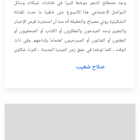
وجد مصطلح التنمر موضعا كبيرا في نقاشات شبكات وسائل
التواصل الاجتماعي هذا الأسبوع على خلفية ما حدث للفنانة
التشكيلية روني مصباح. والحقيقة أنه منذ أن استشرت فرص الإخبار،
والتعبير، وجد المبدعون والمفكرون، أو الكتاب، أو الصحفيون، أو
المغنون، أو الفنانون، أو المسرحيون، اهتماما بإنتاجهم. وفي ذات
الوقت - كلما توغلنا في عمق زمن الميديا الحديثة - كثرت شكاوى
المبدعين من النقد الذي يصعب قياسه كونه موضوعيا، ...
صلاح شعيب