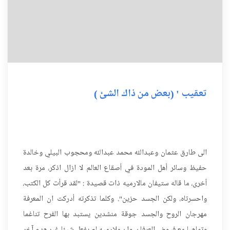
تعقيب ' (بعض من ذاك الشئ )
الى طارق عثمان وعبدالله محمد عبدالله ومحجوب البيلي وخالدة
حفيظ وسائر أهل المودة في أصقاع العالم لا ازال اذكر، مرة بعد
أخرى، ما قاله ستيفان مالارميه ذات قصيدة : "لقد قرأت كل الكتب،
واحسرتاه، ولكن الجسد حزين". وكلما تذكرته أدركت ان المعرفة
مهرجان الروح والجسد جوقة منشدين يستبد بها الفرح تناغما
وتماهيا مع فيوض العرفان، وان ملارميه لم يفعل شيئا غير هدم آخر