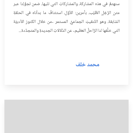
سنهتمُّ في هذه المشاركة، والمشاركاتِ التي تليها، ضمن تجوُّلِنا عبر
متنِ الرَّجُلِ الطَّيِّب، بأمرين: الأوَّل، استئنافُ ما بدأناه في الحلقةِ
السَّابقة، وهو التَّنقيبُ الجماعيُّ المستمر -من خلال الكنوزِ الأدبيَّة
التي خلَّفها لنا الرَّاحلُ العظيم- عن الدَّلالاتِ الجديدةِ والمتجدِّدة...
محمد خلف