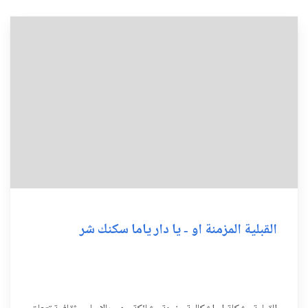
القبلية المزمنة او - يا دار ياما سكنك شر