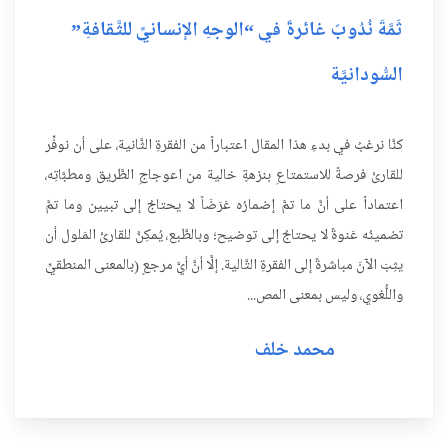
ثَمَّةَ نُدُوبٌ غائرةٌ في “الوجهِ الإنسانيِّ للثَّقافةِ”
السُّودانيَّة
كنَّا نرغبُ في بدءِ هذا المقال اعتباراً من الفقرةِ الثَّانية، على أن نوفِّر
للقارئ فرصةً للاستمتاعِ بنزهةٍ خالية من اعوجاجِ الطَّريق ومطبَّاتِه،
اعتماداً على أنَّ ما تمَّ إضمارُه عَرَضَاً لا يحتاجُ إلى تبيين وما تمَّ
تضمينُه عَنوةً لا يحتاجُ إلى توضيح؛ وبالطَّبع، يُمكِنُ للقارئ المَلول أن
يثِبَ الآنَ مباشرةً إلى الفقرةِ التَّالية. إلَّا أنَّ أيَّ مرجعٍ (بالمعنى المنطقيِّ
واللُّغوي، وليس بمعنى المص...
محمد خلف