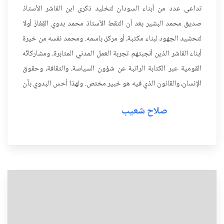
تداعى عدد من أبناء السودان لتخليد ذكرى ابن الفاشر الأستاذ
صديق محمد البشير بعد أن التقط الأستاذ محمد بدوي القِفازَ أولا
لتحشيد الجهود لبناء مكتبة، أو مركز، باسمه. ومحمد نفسه من خيرة
أبناء الفاشر الذين أنجبتهم تجربة العمل المدني المثابرة، ومشاركاتُه
القومية عبر الكتابة الراتبة عن شؤون السياسة، والثقافة، وحقوق
الإنسان، والقانون الذي فيه هو خبير مختص. ولهذا أحس البدوي بأن
هناك حاجة ملحة لتحريك النشاط...
صلاح شعيب