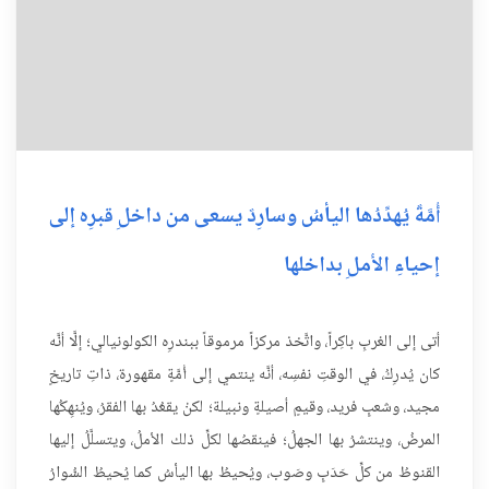
أُمَّةٌ يُهدِّدُها اليأسُ وسارِدٌ يسعى من داخلِ قبرِه إلى
إحياءِ الأملِ بداخلها
أتى إلى الغربِ باكِراً، واتَّخذ مركزاً مرموقاً ببندرِه الكولونيالي؛ إلَّا أنَّه
كان يُدرِكُ، في الوقتِ نفسِه، أنَّه ينتمي إلى أُمَّةٍ مقهورة، ذاتِ تاريخٍ
مجيد، وشعبٍ فريد، وقيمٍ أصيلةٍ ونبيلة؛ لكنْ يقعُدُ بها الفقرُ، ويُنهِكُها
المرضُ، وينتشرُ بها الجهلُ؛ فينقصُها لكلِّ ذلك الأملُ، ويتسلَّلُ إليها
القنوطُ من كلِّ حَدَبٍ وصَوب، ويُحيطُ بها اليأسُ كما يُحيطُ السُّوارُ