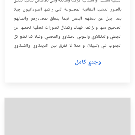
القبلية مشكلة او اشكالية مزمنة وشائكة وهي بالاساس ثقافية تتعلق
بالصور الذهنية الثقافية المصنوعة التي راكمها السودانيون جيلا
بعد جيل عن بعضهم البعض فيما يتعلق بمصادرهم وانسابهم
الصحيح منها والزائف. فهناك وكمثال تصورات نمطية نحملها عن
الجعلي والدنقلاوي والنوبي الحلفاوي والمحسي، وقبلا كنا نضع كل
الجنوب في (قبيلة) واحدة لا تفرق بين الدينكاوي والشلكاوي
والنويري وغيرهم. وهكذا نجد ان ثقافة المسكوت عنه جر...
وجدي كامل