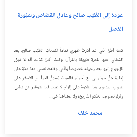
عودة إلى الطَّيِّب صالح وعادل القصَّاص وسَبُّورَة
الفصل
كنتُ أظنُّ أنَّني قد أدَرتُ ظهري تماماً لكتاباتِ الطَّيِّب صالح، بعد
انشغالي عنها لفترةٍ طويلة بالقرآن؛ وكنتُ أظنُّ كذلك أنَّه لا مُبَرِّرَ
للرُّجوعِ إليها بعد رحيله، خصوصاً وأنَّني وَطَّنتُ نفسي منذ مدَّةٍ على
إدارةِ جُلِّ حواراتي مع أحياء، فالموتُ يُسدِلُ قدْراً من التَّستُّرِ على
عيوبِ المقروء، هذا علاوةً على إلزامٍ لا عيبَ فيه بتوقيرِ مَنْ مَضَى،
وتَركِ نُصوصِه لحُكمِ التَّاريخ؛ ولا غضاضةَ في ...
محمد خلف