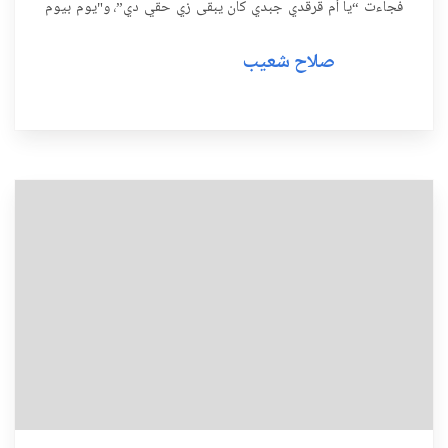
فجاءت “يا أم قرقدي جبدي كان يبقى زي حقي دي”، و"يوم بيوم
نبيع الكمبة"، و”جابو لي س...
صلاح شعيب